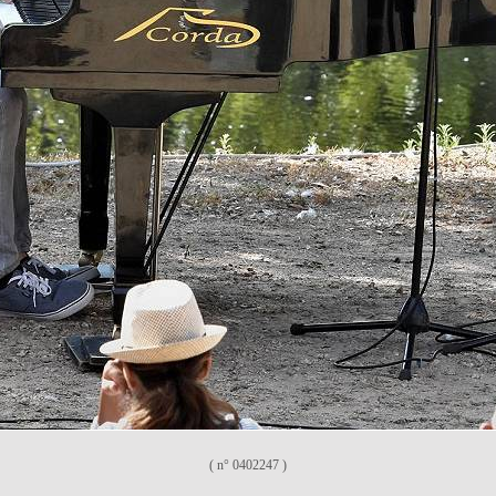
( n° 0402247 )