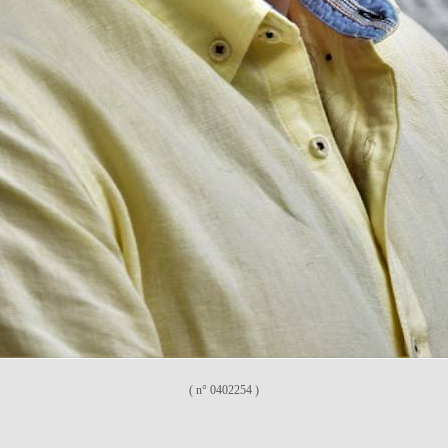
( n° 0402254 )